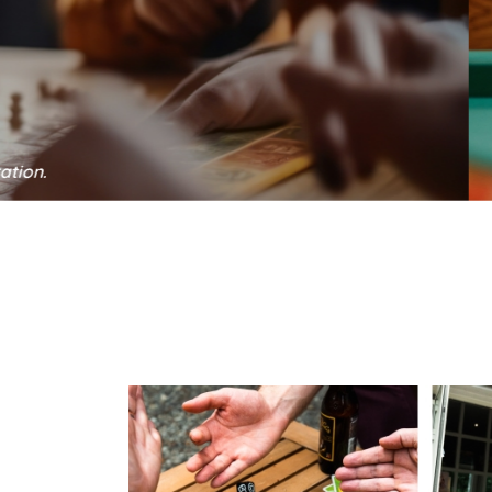
l'adresse email indiqué ci-dessus. Vous pouvez vous désinscrire à tout mo
Jeux de s
utilisant
le formulaire de désinscription
.
INSCRIPTION