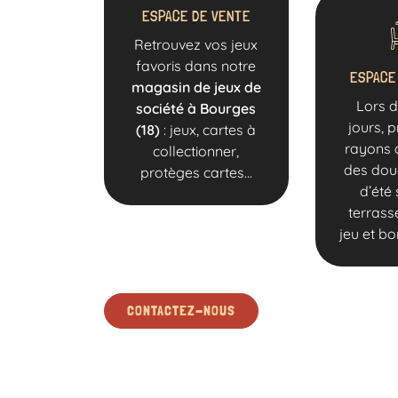
ESPACE DE VENTE
Retrouvez vos jeux
favoris dans notre
ESPACE
magasin de jeux de
Lors 
société à Bourges
jours, p
(18)
: jeux, cartes à
rayons d
collectionner,
des dou
protèges cartes...
d’été 
terrasse
jeu et b
CONTACTEZ-NOUS