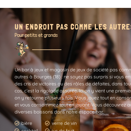
UN ENDROIT PAS COMME LES AUTR
Pour petits et grands
Un bar à jeux et magasin de jeux de société pas com
autres à Bourges (18) : ne soyez pas surpris si vous e
des cris de victoires ou des râles de défaites, dans tou
cas, c’est la rigolade assurée. Ici on y vient une premièr
on y retourne plusieurs fois. Vous jouez tout en con
et vous consommez tout en jouant. Vous découvrez a
diverses boissons dans notre espace bar.
bière
verre de vin
cocktail
jus de fruit