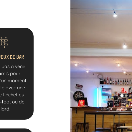
JEUX DE BAR
 pas à venir
amis pour
 d’un moment
te avec une
e fléchettes
-foot ou de
llard.