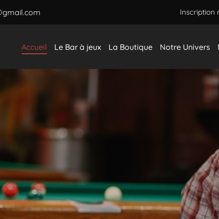
Inscription 
Accueil
Le Bar à jeux
La Boutique
Notre Univers
BAR À JEUX
À BOURGES DANS LE CHER (18)
rciales à