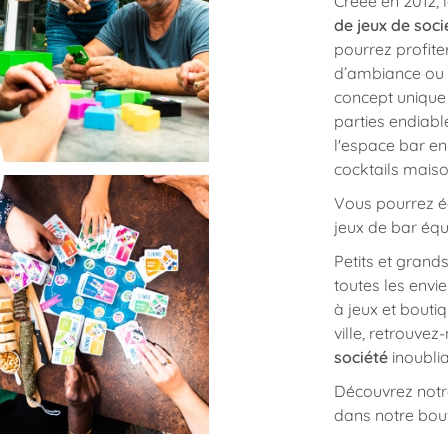
Créée en 2012, 
de jeux de soci
pourrez profiter
d’ambiance ou e
concept unique 
parties endiabl
l'espace bar en
cocktails maiso
Vous pourrez é
jeux de bar équi
Petits et grand
toutes les envi
à jeux et bouti
ville, retrouve
société
inoublia
Découvrez notre
dans notre bout