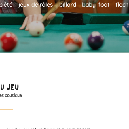
chettes...
DU JEU
 et boutique