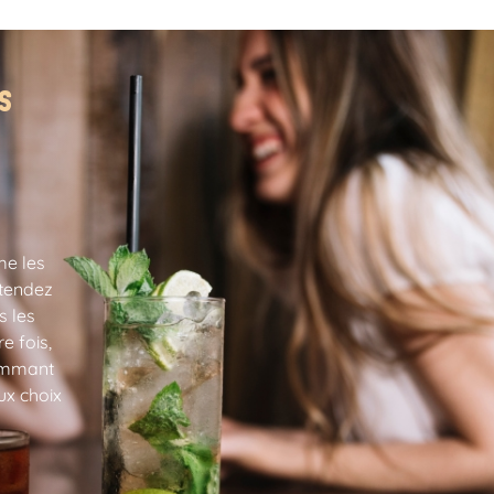
ES
me les
ntendez
s les
e fois,
sommant
ux choix