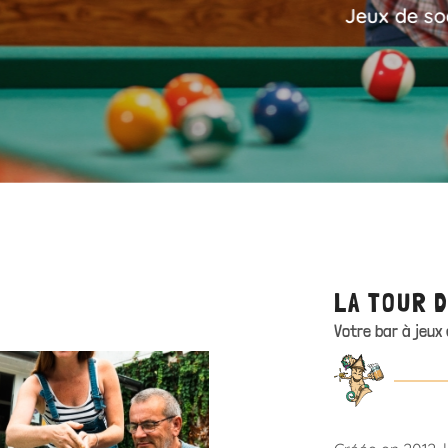
ment en
ociété – jeux de rôles – billard - baby-foot - fle
LA TOUR 
Votre bar à jeux