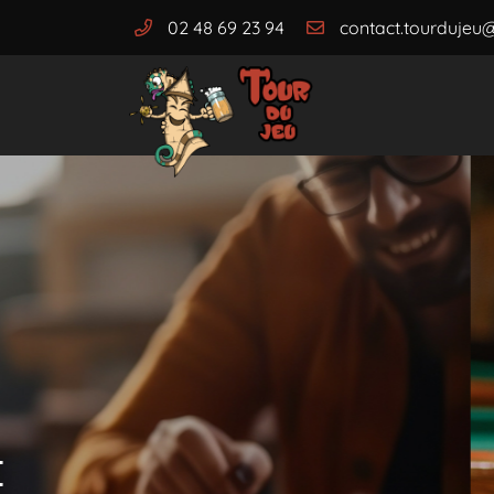
02 48 69 23 94
62 bis Boulevard Gambetta
18000 Bourges
02 48 69 23 94
Adresse email de réception

En cochant cette case, vous consentez à recevoir nos propositions comme