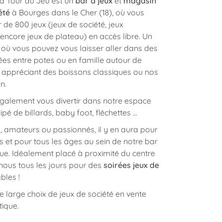
la Tour du Jeu est un
bar à jeux
et
magasin
été
à Bourges dans le Cher (18), où vous
 de 800 jeux (jeux de société, jeux
ncore jeux de plateau) en accès libre. Un
où vous pouvez vous laisser aller dans des
ées entre potes ou en famille autour de
 appréciant des boissons classiques ou nos
n.
galement vous divertir dans notre espace
pé de billards, baby foot, fléchettes …
s, amateurs ou passionnés, il y en aura pour
es et pour tous les âges au sein de notre bar
que. Idéalement placé à proximité du centre
z-nous tous les jours pour des
soirées jeux de
bles !
 large choix de jeux de société en vente
ique.