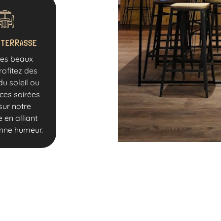
 TERRASSE
des beaux
rofitez des
u soleil ou
ces soirées
sur notre
 en alliant
onne humeur.