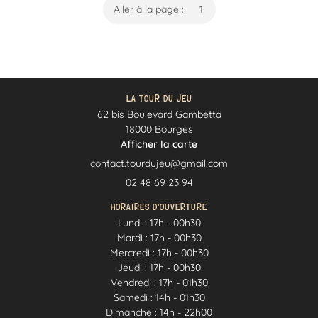
Aller à la page :
Notre carte
RESTEZ INFOR
En image
INSCRIPTION NEWS
Actualités
Contact
LA TOUR DU JEU
62 bis Boulevard Gambetta
REJOIGNEZ-NOUS
18000 Bourges
Afficher la carte
02 48 69 23 94
HORAIRES D'OUVERTURE
Lundi : 17h - 00h30
Mardi : 17h - 00h30
Mercredi : 17h - 00h30
Jeudi : 17h - 00h30
Vendredi : 17h - 01h30
Samedi : 14h - 01h30
Dimanche : 14h - 22h00