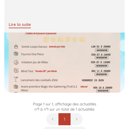
Lire la suite
UNE QUESTIO
Accueil
02 48 69 23 9
e Bar à jeux
Page 1 sur 1,
affichage des actualités
n°1 à n°1 sur un total de 1
actualités
La Boutique
1
otre Univers