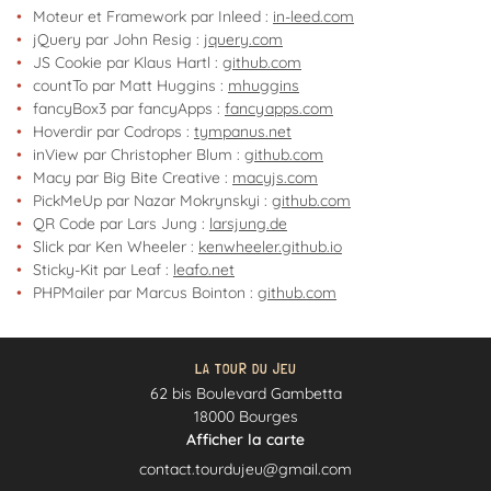
Contact
Moteur et Framework par Inleed :
in-leed.com
jQuery par John Resig :
jquery.com
REJOIGNEZ-NOUS
JS Cookie par Klaus Hartl :
github.com
countTo par Matt Huggins :
mhuggins
fancyBox3 par fancyApps :
fancyapps.com
Hoverdir par Codrops :
tympanus.net
inView par Christopher Blum :
github.com
Macy par Big Bite Creative :
macyjs.com
PickMeUp par Nazar Mokrynskyi :
github.com
QR Code par Lars Jung :
larsjung.de
Slick par Ken Wheeler :
kenwheeler.github.io
Sticky-Kit par Leaf :
leafo.net
PHPMailer par Marcus Bointon :
github.com
LA TOUR DU JEU
62 bis Boulevard Gambetta
18000 Bourges
Afficher la carte