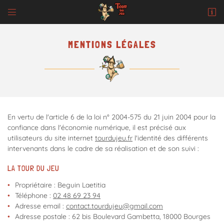


62 bis Boulevard Gambetta
18000 Bourges
02 48 69 23 94
MENTIONS LÉGALES
En vertu de l'article 6 de la loi n° 2004-575 du 21 juin 2004 pour la
confiance dans l'économie numérique, il est précisé aux
utilisateurs du site internet
tourdujeu.fr
l'identité des différents
intervenants dans le cadre de sa réalisation et de son suivi :
Adresse email de réception

LA TOUR DU JEU
En cochant cette case, vous consentez à recevoir nos propositions commerciales à
l'adresse email indiqué ci-dessus. Vous pouvez vous désinscrire à tout moment en
Propriétaire : Beguin Laetitia
utilisant
le formulaire de désinscription
.
Téléphone :
02 48 69 23 94
Adresse email :
INSCRIPTION
Adresse postale : 62 bis Boulevard Gambetta, 18000 Bourges