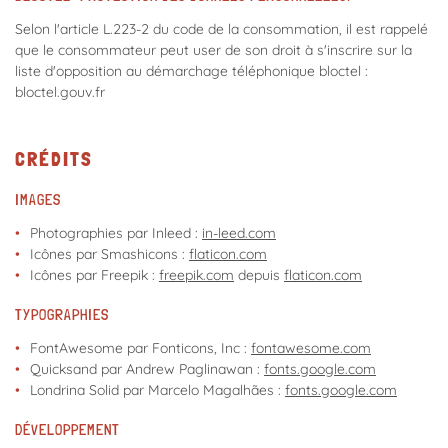
Selon l'article L.223-2 du code de la consommation, il est rappelé
que le consommateur peut user de son droit à s'inscrire sur la
liste d'opposition au démarchage téléphonique bloctel :
bloctel.gouv.fr
UNE QUESTIO
CRÉDITS
Accueil
02 48 69 23 9
IMAGES
e Bar à jeux
Photographies par Inleed :
in-leed.com
Icônes par Smashicons :
flaticon.com
La Boutique
Icônes par Freepik :
freepik.com
depuis
flaticon.com
otre Univers
TYPOGRAPHIES
Notre carte
FontAwesome par Fonticons, Inc :
fontawesome.com
RESTEZ INFOR
Quicksand par Andrew Paglinawan :
fonts.google.com
En image
Londrina Solid par Marcelo Magalhães :
fonts.google.com
INSCRIPTION NEWS
Actualités
DÉVELOPPEMENT