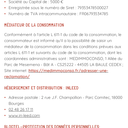
Société au Capital de : 5000 €
Enregistrée sous le numéro de Siret : 79353478500027
Numéro de TVA intracommunautaire : FR06793534785
MÉDIATEUR DE LA CONSOMMATION
Conformément à l'article L 611-1 du code de la consommation, le
consommateur est informé qu'il a la possibilité de saisir un
médiateur de la consommation dans les conditions prévues aux
articles L 611-1 et suivants du code de la consommation, dont les
coordonnées administratives sont : MEDIMMOCONSO, 1 Allée du
Parc de Mesemena - Bât A - CS25222 - 44505 LA BAULE CEDEX ;
Site internet :
https://medimmoconso.fr/adresser-une-
reclamation/
HÉBERGEMENT ET DISTRIBUTION : INLEED
Adresse postale : 2 rue J.F. Champollion - Parc Comitec, 18000
Bourges
02 48 26 17 11
www.in-leed.com
BLOCTEL-PROTECTION DES DONNÉES PERSONNELLES: