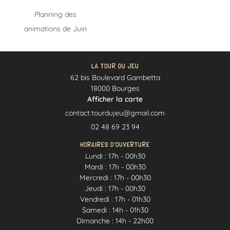
UNE QUESTIO
Planning des
animations de Juin
Accueil
02 48 69 23 9
e Bar à jeux
LA TOUR DU JEU
62 bis Boulevard Gambetta
La Boutique
18000 Bourges
Afficher la carte
otre Univers
Notre carte
RESTEZ INFOR
02 48 69 23 94
En image
HORAIRES D'OUVERTURE
INSCRIPTION NEWS
Lundi : 17h - 00h30
Actualités
Mardi : 17h - 00h30
Mercredi : 17h - 00h30
Contact
Jeudi : 17h - 00h30
REJOIGNEZ-NOUS
Vendredi : 17h - 01h30
Samedi : 14h - 01h30
Dimanche : 14h - 22h00