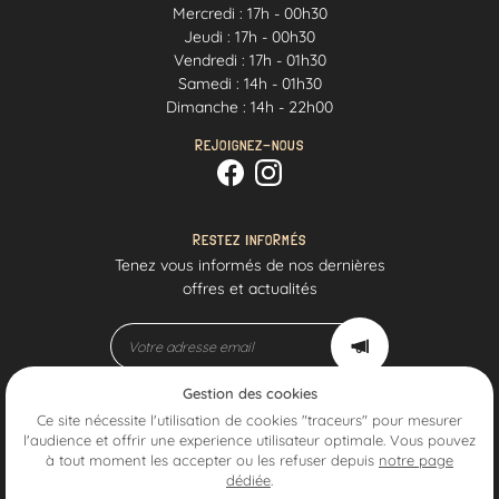
Mercredi : 17h - 00h30
Jeudi : 17h - 00h30
Vendredi : 17h - 01h30
Samedi : 14h - 01h30
Dimanche : 14h - 22h00
REJOIGNEZ-NOUS
RESTEZ INFORMÉS
Tenez vous informés de nos dernières
offres et actualités
Gestion des cookies
Mentions Légales
Ce site nécessite l'utilisation de cookies "traceurs" pour mesurer
Conditions générales d'utilisation
l'audience et offrir une experience utilisateur optimale. Vous pouvez
Politique de confidentialité
à tout moment les accepter ou les refuser depuis
notre page
Gestion des cookies
dédiée
.
Sitemap