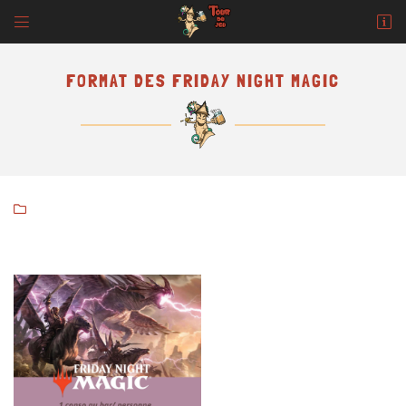


62 bis Boulevard Gambetta
18000 Bourges
02 48 69 23 94
FORMAT DES FRIDAY NIGHT MAGIC

Adresse email de réception

En cochant cette case, vous consentez à recevoir nos propositions commerciales à
l'adresse email indiqué ci-dessus. Vous pouvez vous désinscrire à tout moment en
utilisant
le formulaire de désinscription
.
INSCRIPTION