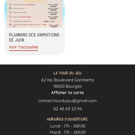
otre Univers
Notre carte
RESTEZ INFOR
En image
PLANNING DES ANIMATIONS
INSCRIPTION NEWS
DE JUIN
Actualités
Voir l'actualité
Contact
REJOIGNEZ-NOUS
LA TOUR DU JEU
62 bis Boulevard Gambetta
18000 Bourges
Afficher la carte
02 48 69 23 94
HORAIRES D'OUVERTURE
Lundi : 17h - 00h30
Mardi : 17h - 00h30