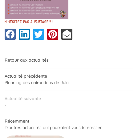
N'HÉSITEZ PAS À PARTAGER !
Retour aux actualités
Actualité précédente
Planning des animations de Juin
UNE QUESTIO
Actualité suivante
-
Accueil
02 48 69 23 9
Récemment
e Bar à jeux
D'autres actualités qui pourraient vous intéresser
La Boutique